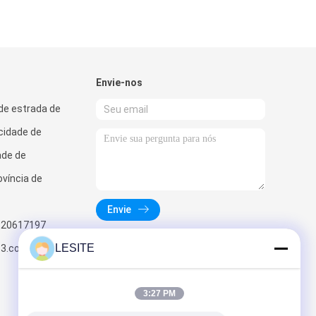
Envie-nos
de estrada de
 cidade de
ade de
víncia de
Envie
820617197
LESITE
63.com
3:27 PM