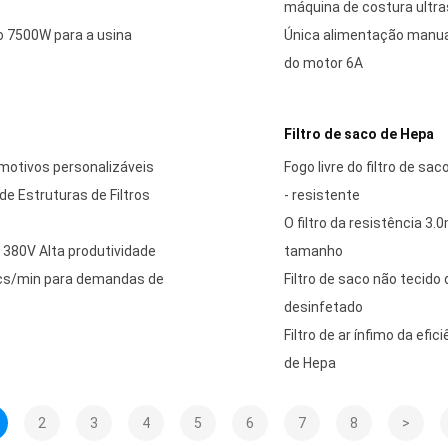
máquina de costura ultra
o 7500W para a usina
Única alimentação manua
do motor 6A
Filtro de saco de Hepa
omotivos personalizáveis
Fogo livre do filtro de 
e Estruturas de Filtros
- resistente
O filtro da resistência 3
o 380V Alta produtividade
tamanho
0pcs/min para demandas de
Filtro de saco não tecido 
desinfetado
Filtro de ar ínfimo da efic
de Hepa
2
3
4
5
6
7
8
>