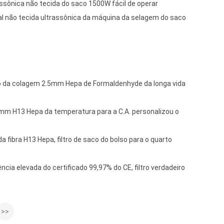
ssônica não tecida do saco 1500W fácil de operar
l não tecida ultrassônica da máquina da selagem do saco
saco da colagem 2.5mm Hepa de Formaldenhyde da longa vida
.0mm H13 Hepa da temperatura para a C.A. personalizou o
da fibra H13 Hepa, filtro de saco do bolso para o quarto
iência elevada do certificado 99,97% do CE, filtro verdadeiro
>>