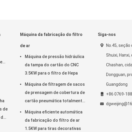
a
Máquina da fabricação do filtro
Siga-nos
No.45, seção 
de ar
Shuixi, Hanxi,
Máquina de pressão hidráulica
de
da tampa do cartão do CNC
Chashan, cid
para
3.5KW para o filtro de Hepa
Dongguan, pro
e
Máquina de filtragem de sacos
Guangdong
de prensagem de cobertura de
+86 0769-18
e
nha
cartão pneumática totalmente
dgweijing@1
s de
automática com cinco cabeças
Máquina eficiente automática
 de
da fabricação do filtro de ar
1.5KW para tiras decorativas