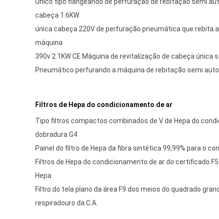
Único tipo flangeando de perfuração de rebitação semi a
cabeça 1.6KW
única cabeça 220V de perfuração pneumática que rebita a 
máquina
390v 2.1KW CE Máquina de revitalização de cabeça única
Pneumático perfurando a máquina de rebitação semi autom
Filtros de Hepa do condicionamento de ar
Tipo filtros compactos combinados de V de Hepa do cond
dobradura G4
Painel do filtro de Hepa da fibra sintética 99,99% para o c
Filtros de Hepa do condicionamento de ar do certificado F5 d
Hepa
Filtro do tela plano da área F9 dos meios do quadrado grand
respiradouro da C.A.