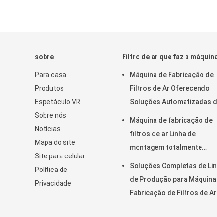
sobre
Filtro de ar que faz a máquin
Para casa
Máquina de Fabricação de
Produtos
Filtros de Ar Oferecendo
Espetáculo VR
Soluções Automatizadas 
Sobre nós
Ensacamento e Rebitagem 
Máquina de fabricação de
Notícias
Produção e Consistência d
filtros de ar Linha de
Mapa do site
Sacos de Filtro
montagem totalmente
Site para celular
automática com sistema d
Soluções Completas de Li
Política de
controle Omron para alta
de Produção para Máquina
Privacidade
velocidade e operação não
Fabricação de Filtros de Ar
tripulada
Alto Desempenho