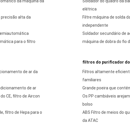
utomático da máquina da
Soldador do quadro da ba
elétrica
precisão alta da
Filtre máquina de solda d
independente
 semiautomática
Soldador secundário de aço
ática para o filtro
máquina de dobra do fio d
filtros do purificador do
icionamento de ar da
Filtros altamente eficien
familiares
ondicionamento de ar
Grande poeira que contém 
o CE, filtro de Aircon
Os PP cambiáveis arejam os
bolso
e, filtro de Hepa para o
ABS Filtro de meios do qu
da ATAC