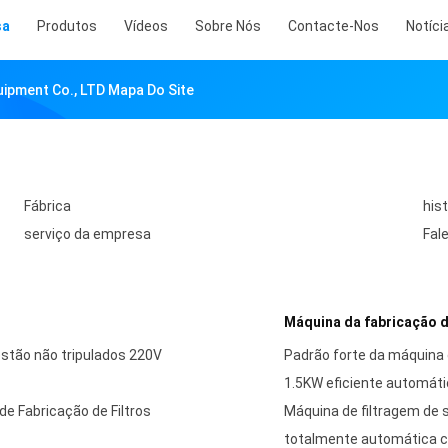
sa
Produtos
Vídeos
Sobre Nós
Contacte-Nos
Notíci
uipment Co., LTD Mapa Do Site
Fábrica
his
serviço da empresa
Fal
Máquina da fabricação do
tão não tripulados 220V
Padrão forte da máquina d
1.5KW eficiente automáti
e Fabricação de Filtros
Máquina de filtragem de
totalmente automática 