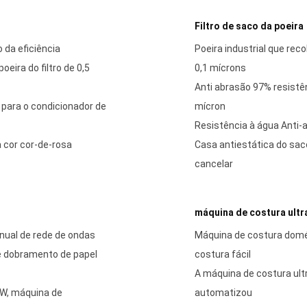
Filtro de saco da poeira
o da eficiência
Poeira industrial que reco
oeira do filtro de 0,5
0,1 mícrons
Anti abrasão 97% resistên
ca para o condicionador de
mícron
Resistência à água Anti-
 a cor cor-de-rosa
Casa antiestática do saco
cancelar
máquina de costura ultr
ual de rede de ondas
Máquina de costura domés
e dobramento de papel
costura fácil
A máquina de costura ultr
KW, máquina de
automatizou