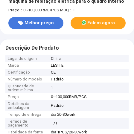
máquina de rebitação elétrica para o quadro interno
Preço：0~100,000RMB/PCS
MOQ：1
Melhor preço
Falem agora.
Descrição De Produto
Lugar de origem
China
Marca
LESITE
Certificação
CE
Número do modelo
Padrão
Quantidade de
1
ordem mínima
Preço
0~100,000RMB/PCS
Detalhes da
Padrão
embalagem
Tempo de entrega
dia 20-30work
Termos de
T/T
pagamento
Habilidade da fonte
dia 1PCS/20-30work