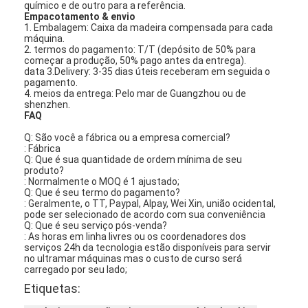
químico e de outro para a referência.
Empacotamento & envio
1. Embalagem: Caixa da madeira compensada para cada
máquina.
2. termos do pagamento: T/T (depósito de 50% para
começar a produção, 50% pago antes da entrega).
data 3.Delivery: 3-35 dias úteis receberam em seguida o
pagamento.
4. meios da entrega: Pelo mar de Guangzhou ou de
shenzhen.
FAQ
Q: São você a fábrica ou a empresa comercial?
: Fábrica
Q: Que é sua quantidade de ordem mínima de seu
produto?
: Normalmente o MOQ é 1 ajustado;
Q: Que é seu termo do pagamento?
: Geralmente, o TT, Paypal, Alpay, Wei Xin, união ocidental,
pode ser selecionado de acordo com sua conveniência
Q: Que é seu serviço pós-venda?
Para casa
: As horas em linha livres ou os coordenadores dos
serviços 24h da tecnologia estão disponíveis para servir
no ultramar máquinas mas o custo de curso será
Produtos
carregado por seu lado;
Etiquetas:
Vídeos