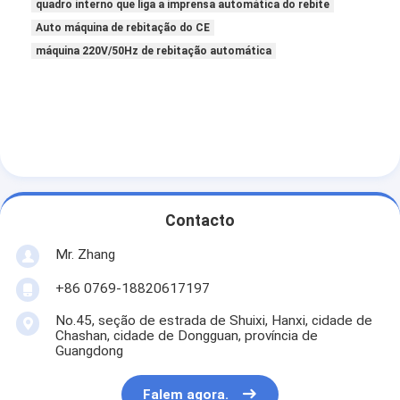
quadro interno que liga a imprensa automática do rebite
Sobre nós
Auto máquina de rebitação do CE
máquina 220V/50Hz de rebitação automática
Visita à fábrica
Controle de qualidade
Contacte-nos
Notícias
Falem agora.
Contacto
Mr. Zhang
+86 0769-18820617197
Filtro de ar que faz a máquina
No.45, seção de estrada de Shuixi, Hanxi, cidade de
Máquina da fabricação do filtro de ar
Chashan, cidade de Dongguan, província de
Guangdong
Filtro do bolso que faz a máquina
Falem agora.