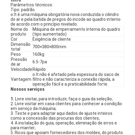
Parâmetros técnicos:
Tipo: padrão.
o lt é uma máquina obrigatória nova conduzida o cilindro
do ar e pela batida de pregos do incode ao quadro interno
de acordo com o princípio nivelado.
Nome do
Máquina de emperramento interna do quadro
produto
(tipo aumentado)
Cor
Exigência de cliente
Dimensão
700×380×800mm
total
Peso
160kg
Pressão
6.5-7pa
de ar
Velocidade
Rápido
o lt não é afetado pela espessura do saco de
Vantagem
filtro e não caracteriza a conexão rápida, a
operação fácil e a praticabilidade forte.
Nossos serviços
1.
Livre visitar, para introduzir, faça o guia da seleção;
2. Livre visitar em casa clientes para conhecer a condição
em serviço da máquina;
3. Teste e para adaptar aqui dados de ajuste inteiros
como a concessão das procuras dos clientes;
4. A instalação do guia, operação, eliminação de erros e
para manter;
5. Ricos que apoiam fornecedores dos moldes, do produto