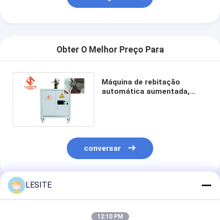
Máquina de rebitação automática
Máquina de rebitação semi automática
Obter O Melhor Preço Para
Soldador do quadro
Filtros de Hepa do condicionamento de ar
Máquina de rebitação
automática aumentada,
filtros do purificador do ar
máquina de rebitação
elétrica para o quadro
Filtro de saco de alumínio
interno
Filtro de saco da poeira
conversar
Origâmi que dobra a máquina
máquina de costura ultrassônica
LESITE
Produtos Recomendados
Filtro de ar Máquina de fabricação de quadros
12:10 PM