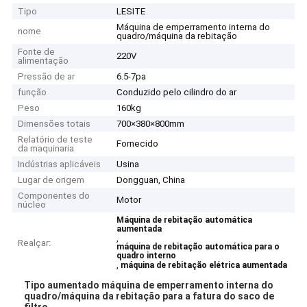
Tipo
LESITE
Máquina de emperramento interna do
nome
quadro/máquina da rebitação
Fonte de
220V
alimentação
Pressão de ar
6.5-7pa
função
Conduzido pelo cilindro do ar
Peso
160kg
Dimensões totais
700×380×800mm
Relatório de teste
Fornecido
da maquinaria
Indústrias aplicáveis
Usina
Lugar de origem
Dongguan, China
Componentes do
Motor
núcleo
Máquina de rebitação automática
aumentada
,
Realçar:
máquina de rebitação automática para o
quadro interno
,
máquina de rebitação elétrica aumentada
Tipo aumentado máquina de emperramento interna do
quadro/máquina da rebitação para a fatura do saco de
filtro