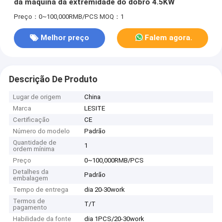
da máquina da extremidade do dobro 4.5KW
Preço：0~100,000RMB/PCS
MOQ：1
Melhor preço
Falem agora.
Descrição De Produto
Lugar de origem
China
Marca
LESITE
Certificação
CE
Número do modelo
Padrão
Quantidade de
1
ordem mínima
Preço
0~100,000RMB/PCS
Detalhes da
Padrão
embalagem
Tempo de entrega
dia 20-30work
Termos de
T/T
pagamento
Habilidade da fonte
dia 1PCS/20-30work