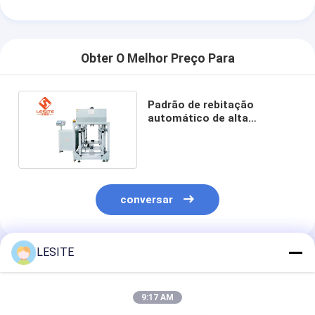
Máquina de rebitação automática
Máquina de rebitação semi automática
Obter O Melhor Preço Para
Soldador do quadro
Filtros de Hepa do condicionamento de ar
Padrão de rebitação
automático de alta
velocidade da máquina da
filtros do purificador do ar
extremidade do dobro
4.5KW
Filtro de saco de alumínio
Filtro de saco da poeira
conversar
Origâmi que dobra a máquina
LESITE
máquina de costura ultrassônica
Produtos Recomendados
Filtro de ar Máquina de fabricação de quadros
9:17 AM