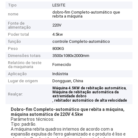
Tipo
LESITE
dobro-fim Completo-automático que
nome
rebita a máquina
Fonte de
220V
alimentação
Poder total
4.5kw
função
controle Completo-automático
Peso
800KG
Dimensões totais
3500x1080x2000mm
Relatório de teste
Fornecido
da maquinaria
Aplicação
Indústria
Lugar de origem
Dongguan, China
,
Máquina 4.5KW de rebitação automática
Máquina de rebitação automática da
Realçar:
extremidade dobro
,
rebitador automático de alta velocidade
Dobro-fim Completo-automático que rebita a máquina,
máquina automática de 220V 4.5kw
Parâmetros
técnicos:
Tipo: padrão.
A máquina rebita quadros internos de acordo com a
expansão expulsa do ferro galvanizado e o
produto
é liso e