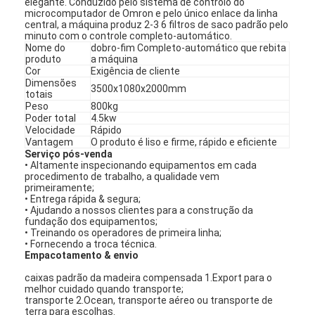
elegante. Conduzido pelo sistema de controlo do
microcomputador de Omron e pelo único enlace da linha
central, a máquina
produz
2-3 6 filtros de saco padrão
pelo
minuto com o controle completo-automático.
Nome do
dobro-fim Completo-automático que rebita
produto
a máquina
Cor
Exigência de cliente
Dimensões
3500x1080x2000mm
totais
Peso
800kg
Poder
total
4.5kw
Velocidade
Rápido
Vantagem
O produto
é liso e firme, rápido e eficiente
Serviço pós-venda
• Altamente inspecionando equipamentos em cada
procedimento de
trabalho, a qualidade vem
primeiramente;
• Entrega rápida & segura;
• Ajudando a nossos clientes para a construção da
fundação dos equipamentos;
• Treinando os operadores de primeira linha;
•
Fornecendo
a troca técnica.
Empacotamento
& envio
caixas padrão
da madeira compensada 1.Export
para o
melhor cuidado quando transporte;
transporte 2.Ocean, transporte aéreo ou transporte de
terra para escolhas.