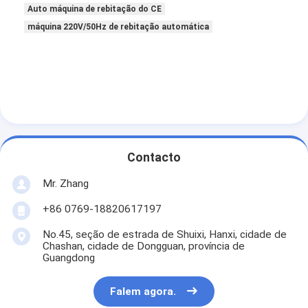
Auto máquina de rebitação do CE
Sobre nós
máquina 220V/50Hz de rebitação automática
Visita à fábrica
Controle de qualidade
Contacte-nos
Notícias
Contacto
Falem agora.
Mr. Zhang
+86 0769-18820617197
Filtro de ar que faz a máquina
No.45, seção de estrada de Shuixi, Hanxi, cidade de
Chashan, cidade de Dongguan, província de
Máquina da fabricação do filtro de ar
Guangdong
Filtro do bolso que faz a máquina
Falem agora.