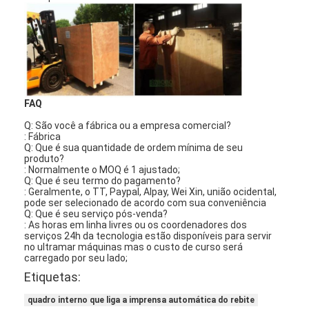
FAQ
Q: São você a fábrica ou a empresa comercial?
: Fábrica
Q: Que é sua quantidade de ordem mínima de seu
produto
?
: Normalmente o MOQ é 1 ajustado;
Q: Que é seu termo do
pagamento
?
: Geralmente, o TT,
Paypal
, Alpay, Wei Xin, união ocidental,
pode ser selecionado de acordo com sua conveniência
Q: Que é seu serviço pós-venda?
: As horas em linha livres ou os coordenadores dos
Para casa
serviços 24h da tecnologia estão disponíveis para servir
no ultramar máquinas mas o custo de curso será
carregado por seu lado;
Produtos
Etiquetas:
Vídeos
quadro interno que liga a imprensa automática do rebite