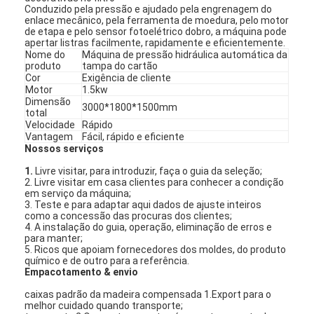
Conduzido pela pressão e ajudado pela engrenagem do
enlace mecânico, pela ferramenta de moedura, pelo motor
de etapa e pelo sensor fotoelétrico dobro, a máquina pode
apertar listras facilmente, rapidamente e eficientemente.
Nome do
Máquina de pressão hidráulica automática da
produto
tampa do cartão
Cor
Exigência de cliente
Motor
1.5kw
Dimensão
3000*1800*1500mm
total
Velocidade
Rápido
Vantagem
Fácil, rápido e eficiente
Nossos serviços
1.
Livre visitar, para introduzir, faça o guia da seleção;
2. Livre visitar em casa clientes para conhecer a condição
em serviço da máquina;
3. Teste e para adaptar aqui dados de ajuste inteiros
como a concessão das procuras dos clientes;
4. A instalação do guia, operação, eliminação de erros e
para manter;
5. Ricos que apoiam fornecedores dos moldes, do produto
químico e de outro para a referência.
Empacotamento & envio
caixas padrão da madeira compensada 1.Export para o
melhor cuidado quando transporte;