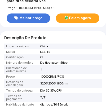
para tiras decorativas
Preço：100000RMB/PCS
MOQ：1
Melhor preço
Falem agora.
Descrição De Produto
Lugar de origem
China
Marca
LESITE
Certificação
CE
Número do modelo
De tipo automático
Quantidade de
1
ordem mínima
Preço
100000RMB/PCS
Detalhes da
3200*2000*1800mm
embalagem
Tempo de entrega
DIA 30-35WORK
Termos de
T/T
pagamento
Habilidade da fonte
dia 1pcs/30-35work