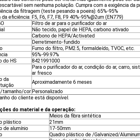
descartável sem nenhuma poluição. Cumpra com a exigência da p
ciência da filtragem (teste pesando a poeira): 65%-95%
 da eficiência: F5, F6, F7, F8, F9 40%-95%@2um (EN779)
GO
Filtro de ar para o purificador do ar
ial
Não tecido, papel de HEPA, carbono ativado
Carbono de HEPA/Activated
Derretimento-fundido
o
Fumo do filtro, PM2.5, formaldeído, TVOC, etc.
ncia
95%-99.97%
o do HS
8421991000
Para o purificador do ar, condição do ar, carro, si
ar fresco
o da
Aproximadamente 6 meses
ituição
/tamanho/cor
Personalizado
nho do cliente está disponível.
ções do material e da operação:
Meios da fibra sintética
o plástico
21mm
o de alumínio
17-50mm
o
Quadro plástico de /Galvanized/Alumin