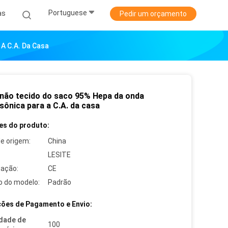
Portuguese
as
Pedir um orçamento
A C.A. Da Casa
o não tecido do saco 95% Hepa da onda
sônica para a C.A. da casa
es do produto:
de origem:
China
LESITE
cação:
CE
 do modelo:
Padrão
ões de Pagamento e Envio:
dade de
100