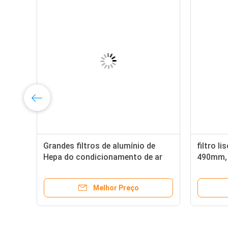
os
Grandes filtros de alumínio de
filtro li
o
Hepa do condicionamento de ar
490mm, f
do inventário 50pa, filtro do painel
a fábri
Melhor Preço