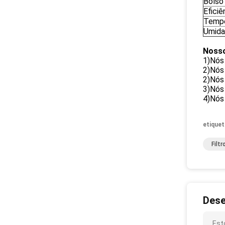
Bolso
Eficiê
Tempe
Umida
Nosso
1)Nós
2)Nós
2)Nós
3)Nós 
4)Nós 
etiquet
Filt
Dese
Est