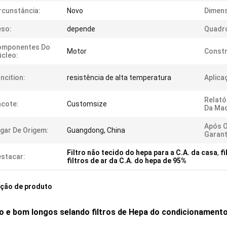
rcunstância:
Novo
Dimens
eso:
depende
Quadr
omponentes Do
Motor
Const
cleo:
ncition:
resistência de alta temperatura
Aplica
Relató
cote:
Customsize
Da Maq
Após O
gar De Origem:
Guangdong, China
Garant
Filtro não tecido do hepa para a C.A. da casa
,
f
stacar:
filtros de ar da C.A. do hepa de 95%
ição de produto
 e bom longos selando filtros de Hepa do condicionamento