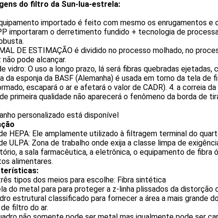
gens do filtro da Sun-lua-estrela:
quipamento importado é feito com mesmo os enrugamentos e 
 PP importaram o derretimento fundido + tecnologia de proc
obusta.
MAL DE ESTIMAÇÃO é dividido no processo molhado, no processo
z não pode alcançar.
de vidro: O uso a longo prazo, lá será fibras quebradas ejetadas,
ita da esponja da BASF (Alemanha) é usada em torno da tela de fi
rmado, escapará o ar e afetará o valor de CADR). 4. a correia da 
de primeira qualidade não aparecerá o fenômeno da borda de ti
anho personalizado está disponível
ação
 de HEPA: Ele amplamente utilizado à filtragem terminal do quar
 de ULPA: Zona de trabalho onde exija a classe limpa de exigênci
tório, a sala farmacêutica, a eletrônica, o equipamento de fibra 
os alimentares.
terísticas:
três tipos dos meios para escolhe: Fibra sintética
ela do metal para para proteger a z-linha plissados da distorção
dro estrutural classificado para fornecer a área a mais grande d
de filtro do ar.
quadro não somente pode ser metal mas igualmente pode ser car