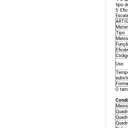
tipo 
5: Efi
Escala
ARTI
Mater
Tipo
Meios
Funçã
Eficiê
Códig
Uso
Temp
subst
Forma
O tama
Condi
Meios
Quadr
Quadr
Quadr