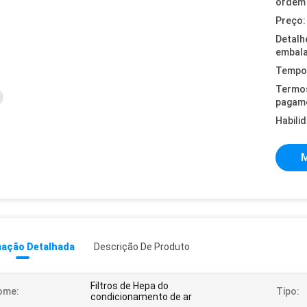
ordem 
Preço:
Detalh
embal
Tempo 
Termo
pagam
Habili
M
mação Detalhada
Descrição De Produto
Filtros de Hepa do
ome:
Tipo:
condicionamento de ar