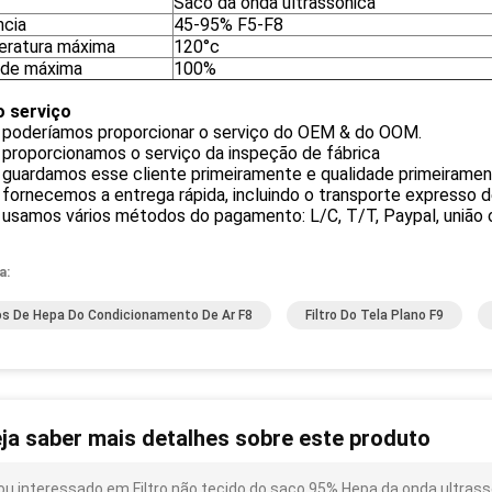
Saco da onda ultrassônica
ncia
45-95% F5-F8
ratura máxima
120°c
de máxima
100%
 serviço
 poderíamos proporcionar o serviço do OEM & do OOM.
 proporcionamos o serviço da inspeção de fábrica
 guardamos esse cliente primeiramente e qualidade primeiramen
fornecemos a entrega rápida, incluindo o transporte expresso de
usamos vários métodos do pagamento: L/C, T/T, Paypal, união o
a:
ros De Hepa Do Condicionamento De Ar F8
Filtro Do Tela Plano F9
ja saber mais detalhes sobre este produto
ou interessado em Filtro não tecido do saco 95% Hepa da onda ultrass