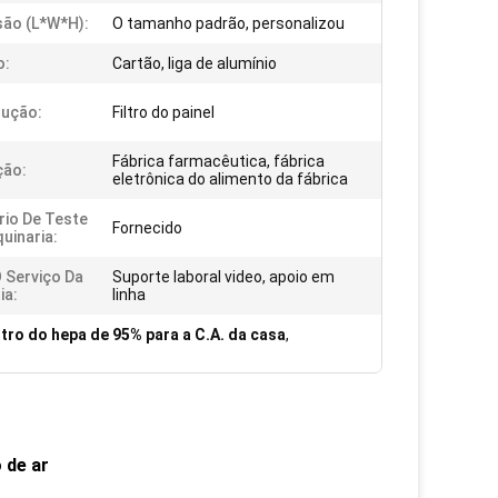
ão (L*W*H):
O tamanho padrão, personalizou
o:
Cartão, liga de alumínio
rução:
Filtro do painel
Fábrica farmacêutica, fábrica
ção:
eletrônica do alimento da fábrica
rio De Teste
Fornecido
uinaria:
 Serviço Da
Suporte laboral video, apoio em
ia:
linha
iltro do hepa de 95% para a C.A. da casa
,
 de ar