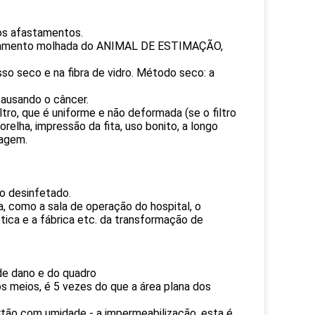
os afastamentos.
essamento molhada do ANIMAL DE ESTIMAÇÃO,
 seco e na fibra de vidro. Método seco: a
 causando o câncer.
ltro, que é uniforme e não deformada (se o filtro
orelha, impressão da fita, uso bonito, a longo
ragem.
to desinfetado.
a, como a sala de operação do hospital, o
ótica e a fábrica etc. da transformação de
 de dano e do quadro
os meios, é 5 vezes do que a área plana dos
tão com umidade - a impermeabilização, esta é