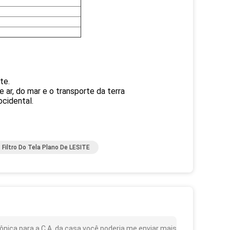
te.
 ar, do mar e o transporte da terra
cidental.
Filtro Do Tela Plano De LESITE
ônica para a C.A. da casa você poderia me enviar mais