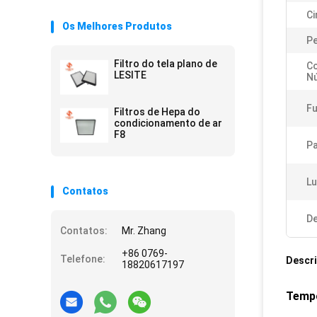
Ci
Os Melhores Produtos
P
Filtro do tela plano de
C
LESITE
Nú
Fu
Filtros de Hepa do
condicionamento de ar
F8
Pa
Lu
Contatos
De
Contatos:
Mr. Zhang
+86 0769-
Telefone:
Descr
18820617197
Tempo