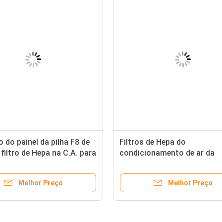
so do painel da pilha F8 de
Filtros de Hepa do
iltro de Hepa na C.A. para
condicionamento de ar da
ca farmacêutica
resistência da temperatura, 
do painel F7 para o quarto
Melhor Preço
Melhor Preço
desinfetado