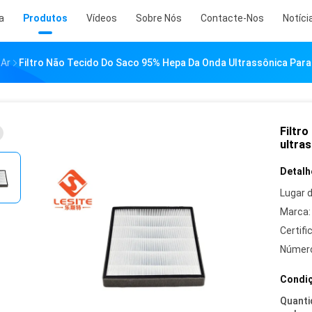
a
Produtos
Vídeos
Sobre Nós
Contacte-Nos
Notíci
 Ar
Filtro Não Tecido Do Saco 95% Hepa Da Onda Ultrassônica Para 
Filtr
ultras
Detalh
Lugar 
Marca:
Certifi
Número
Condiç
Quanti