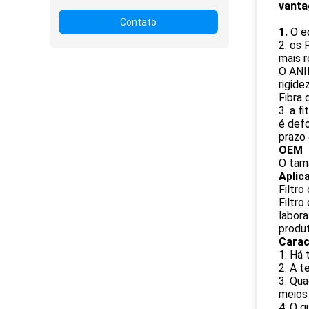
vanta
Contato
1.
O e
2. os
mais r
O ANI
rigide
Fibra 
3. a f
é defo
prazo 
OEM
O tam
Aplic
Filtro
Filtro
labora
produt
Carac
1: Há 
2: A t
3: Qua
meios 
4: O 