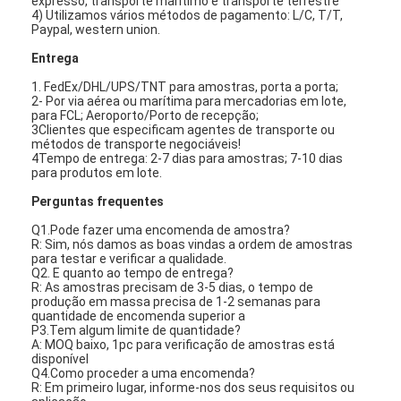
expresso, transporte marítimo e transporte terrestre
Filtro de saco de Hepa
4) Utilizamos vários métodos de pagamento: L/C, T/T,
Paypal, western union.
Entrega
1. FedEx/DHL/UPS/TNT para amostras, porta a porta;
2- Por via aérea ou marítima para mercadorias em lote,
para FCL; Aeroporto/Porto de recepção;
3Clientes que especificam agentes de transporte ou
métodos de transporte negociáveis!
4Tempo de entrega: 2-7 dias para amostras; 7-10 dias
para produtos em lote.
Perguntas frequentes
Q1.Pode fazer uma encomenda de amostra?
R: Sim, nós damos as boas vindas a ordem de amostras
para testar e verificar a qualidade.
Q2. E quanto ao tempo de entrega?
R: As amostras precisam de 3-5 dias, o tempo de
produção em massa precisa de 1-2 semanas para
quantidade de encomenda superior a
P3.Tem algum limite de quantidade?
A: MOQ baixo, 1pc para verificação de amostras está
disponível
Q4.Como proceder a uma encomenda?
R: Em primeiro lugar, informe-nos dos seus requisitos ou