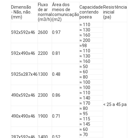
Fluxo
Área dos
Sobre nós
Dimensão
Capacidade
Resistência
Fina
de ar
meios de
- Não, não.
contendo
inicial
resis
normal
comunicação
(mm)
poeira
(pa)
(pa)
Visita à fábrica
(m3/h)
(m2)
≈ 110
≈ 130
592x592x46
2600
0.97
Controle de qualidade
≈ 160
≈ 200
≈98
Contacte-nos
≈ 110
592x490x46
2200
0.81
≈ 130
Notícias
≈ 160
≈ 50
≈ 60
Falem agora.
5925x287x46
1300
0.48
≈ 80
≈ 100
≈ 100
≈ 110
490x592x46
2300
0.86
≈ 140
Filtro de ar que faz a máquina
≈ 170
< 25 a 45 pa
100-
≈ 80
≈ 95
Máquina da fabricação do filtro de ar
490x490x46
1900
0.71
≈ 115
≈ 145
Filtro do bolso que faz a máquina
≈ 60
≈ 70
287x592x46
1400
0.52