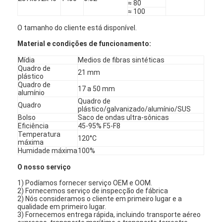
≈ 80
Máquina de rebitação automática
≈ 100
O tamanho do cliente está disponível.
Máquina de rebitação semi automática
Material e condições de funcionamento:
Soldador do quadro
Mídia
Medios de fibras sintéticas
Quadro de
Filtros de Hepa do condicionamento de ar
21 mm
plástico
Quadro de
17 a 50 mm
alumínio
filtros do purificador do ar
Quadro de
Quadro
plástico/galvanizado/alumínio/SUS
Filtro de saco de alumínio
Bolso
Saco de ondas ultra-sônicas
Eficiência
45-95% F5-F8
Temperatura
Filtro de saco da poeira
120°C
máxima
Humidade máxima
100%
Origâmi que dobra a máquina
O nosso serviço
máquina de costura ultrassônica
1) Podíamos fornecer serviço OEM e OOM.
2) Fornecemos serviço de inspecção de fábrica
2) Nós consideramos o cliente em primeiro lugar e a
Filtro de ar Máquina de fabricação de quadros
qualidade em primeiro lugar.
3) Fornecemos entrega rápida, incluindo transporte aéreo