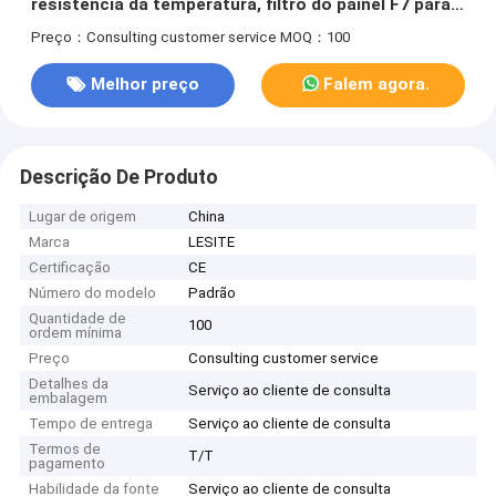
resistência da temperatura, filtro do painel F7 para
o quarto desinfetado
Preço：Consulting customer service
MOQ：100
Melhor preço
Falem agora.
Descrição De Produto
Lugar de origem
China
Marca
LESITE
Certificação
CE
Número do modelo
Padrão
Quantidade de
100
ordem mínima
Preço
Consulting customer service
Detalhes da
Serviço ao cliente de consulta
embalagem
Tempo de entrega
Serviço ao cliente de consulta
Termos de
T/T
pagamento
Habilidade da fonte
Serviço ao cliente de consulta