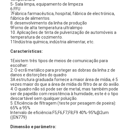
5- Sala limpa, equipamento de limpeza
6.FFU
7Fábrica farmacêutica, hospital, fábrica de electrónica,
fábrica de alimentos.
8. desenvolvimento da linha de produção
9Forno de alta temperatura ultralimpo
10. Aplicações de tinta de pulverização de automóveis a
temperatura de cozimento.
11Indústria química, indústria alimentar, etc.
Características:
1Existem três tipos de meios de comunicação para
escolher:
2: O ecrã metálico para proteger as dobras da linha z de
danos e distorções do quadro
3A estrutura graduada fornece a maior área de mídia, é 5
vezes maior do que a área de mídia do filtro de ar do avião.
4: O quadro não só pode ser de metal, mas também pode
ser de papelão com resistência à humidade, este é o tipo
Para casa
descartável sem qualquer poluição.
5: Eficiência de filtragem (teste por pesagem de poeira):
65% a 95%
Produtos
Intervalo de eficiência:F5,F6,F7,F8,F9 40%-95%@2um
((EN779)
Vídeos
Dimensão e parâmetro: