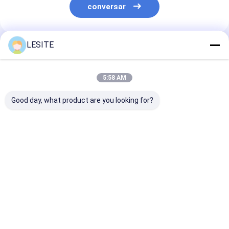
conversar
LESITE
Produtos Recomendados
5:58 AM
Good day, what product are you looking for?
Tipo filtros
Filtro de ar para o
filtro liso do p
compactos
condicionador de ar,
da pilha F8 de
combinados de V de
filtro verdadeiro de
490mm, filtro 
Hepa do
Hepa da aprovação
Hepa na C.A. p
condicionamento de
do CE do tamanho
fábrica
Melhor preço
Melhor preço
Melhor pr
ar da dobradura G4
padrão de H13 Hepa
farmacêutica
Casa
Mapa do Site
Desktop Site