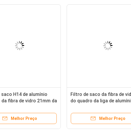
e saco H14 de alumínio
Filtro de saco da fibra de vi
 da fibra de vidro 21mm da
do quadro da liga de alumín
cia, filtro de ar do bolso
uso do hospital para a C.A.
Melhor Preço
Melhor Preço