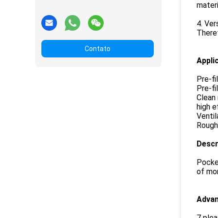
materi
4. Ver
Theref
Contato
Appli
Pre-fi
Pre-fi
Clean 
high e
Ventil
Rough 
Descr
Pocket
of mor
Adva
7 plea