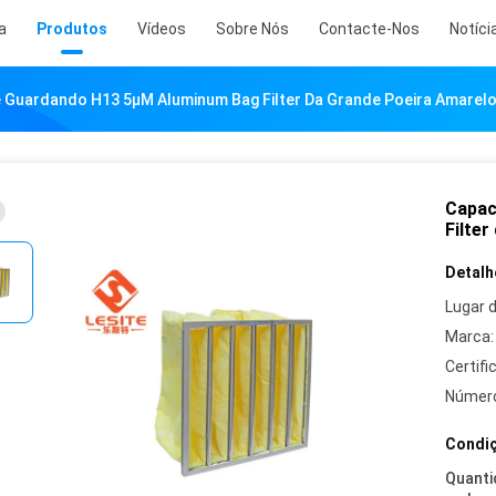
a
Produtos
Vídeos
Sobre Nós
Contacte-Nos
Notíci
 Guardando H13 5μM Aluminum Bag Filter Da Grande Poeira Amarel
Capac
Filter
Detalh
Lugar 
Marca:
Certifi
Número
Condiç
Quanti