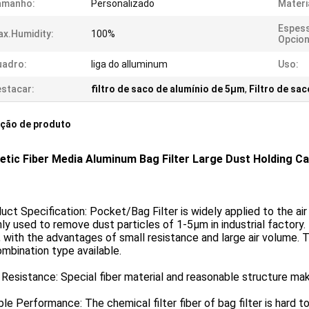
amanho:
Personalizado
Materi
Espes
x.humidity:
100%
Opcion
uadro:
liga do alluminum
Uso:
stacar:
filtro de saco de alumínio de 5μm
,
Filtro de sa
ição de produto
etic Fiber Media Aluminum Bag Filter Large Dust Holding Cap
uct Specification: Pocket/Bag Filter is widely applied to the air 
nly used to remove dust particles of 1-5μm in industrial factory. 
 with the advantages of small resistance and large air volume. T
mbination type available.
Resistance: Special fiber material and reasonable structure ma
ble Performance: The chemical filter fiber of bag filter is hard to