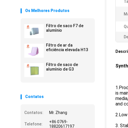
T
Os Melhores Produtos
Ma
Filtro de saco F7 de
Q
alumínio
De
Filtro de ar da
eficiência elevada H13
Descr
Filtro de saco de
Synth
alumínio de G3
1.Prod
is mai
Contatos
media,
and co
Contatos:
Mr. Zhang
2.Low 
+86 0769-
Telefone:
3. Sta
18820617197