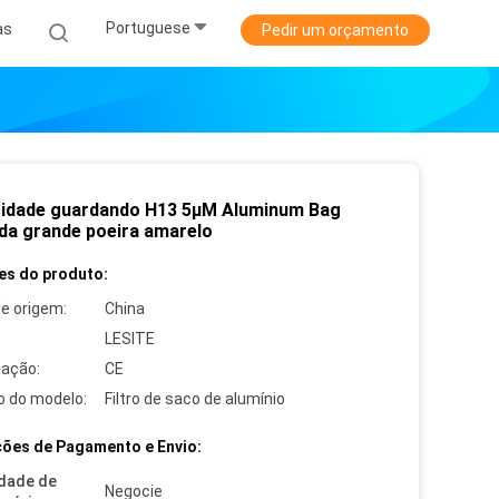
Portuguese
as
Pedir um orçamento
o
idade guardando H13 5μM Aluminum Bag
 da grande poeira amarelo
es do produto:
de origem:
China
LESITE
cação:
CE
 do modelo:
Filtro de saco de alumínio
ões de Pagamento e Envio:
dade de
Negocie