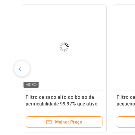
do
Filtro de saco alto do bolso da
Filtro d
or-
permeabilidade 99,97% que ativo
pequeno
por muito tempo a vida
resistên
Melhor Preço