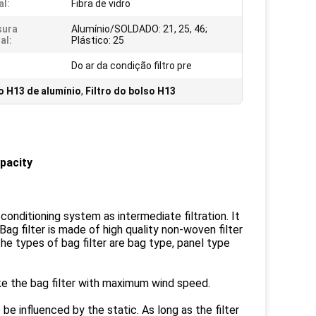
al:
Fibra de vidro
sura
Alumínio/SOLDADO: 21, 25, 46;
al:
Plástico: 25
Do ar da condição filtro pre
co H13 de alumínio
,
Filtro do bolso H13
acity​
conditioning system as intermediate filtration. It
Bag filter is made of high quality non-woven filter
he types of bag filter are bag type, panel type
ke the bag filter with maximum wind speed.
 be influenced by the static. As long as the filter