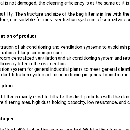
al is not damaged, the cleaning efficiency is as the same as it i
satility: The structure and size of the bag filter is in line with 
ore, it is suitable for most ventilation systems of central air c
cation of product
ltration of air conditioning and ventilation systems to avoid ash 
ltration of large air compressor
room centralized ventilation and air conditioning system and retur
fficiency filter in the rear section
ation system for general industrial plants to meet general cleani
dust filtration system of air conditioning in general construction
iption
 filter is mainly used to filtrate the dust particles with the d
e filtering area, high dust holding capacity, low resistance, an
ntages
ts/feet, 40% higher than normal product With holding frame, ve