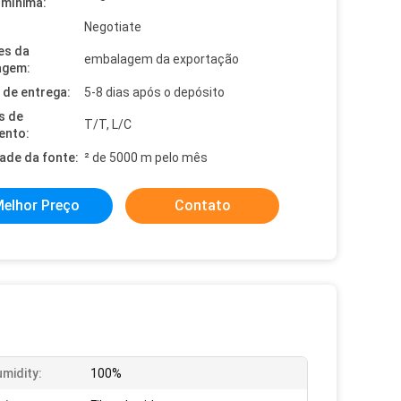
mínima:
Negotiate
es da
embalagem da exportação
agem:
de entrega:
5-8 dias após o depósito
s de
T/T, L/C
ento:
dade da fonte:
² de 5000 m pelo mês
elhor Preço
Contato
midity:
100%