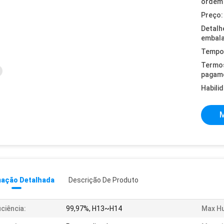
ordem 
Preço:
Detalh
embal
Tempo 
Termo
pagam
Habili
M
mação Detalhada
Descrição De Produto
iciência:
99,97%, H13~H14
Max Hu