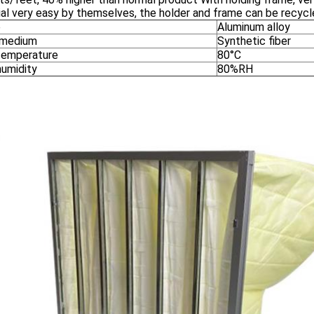
ial very easy by themselves, the holder and frame can be recy
e
Aluminum alloy
r medium
Synthetic fiber
temperature
80°C
humidity
80%RH