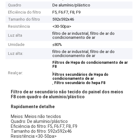
Quadro
De alumínio/plástico
Eficiência do filtro
F5, F6.F7, F8, F9
Tamanho do filtro
592x592x46
Resistência
<30-50pa>
filtro de ar industrial, filtro de ar do
Luz alta
condicionamento de ar
Umidade
≤80%
filtro de ar industrial, filtro de ar do
Luz alta:
condicionamento de ar
Filtros de Hepa do condicionamento de ar
F8
,
Realçar:
Filtros secundários de Hepa do
condicionamento de ar
,
Filtro secundário do hepa F8
Filtro de ar secundário não tecido do painel dos meios
F8 com quadro de alumínio/plástico
Rapidamente detalhe
Meios: Meios não tecidos
Quadro: De alumínio/plástico
Eficiência do filtro: F5, F6.F7, F8, F9
Tamanho do filtro: 592x592x46
Resistência:<30-50pa>