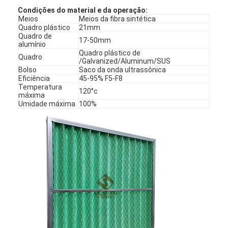
Sobre nós
Condições do material e da operação:
Meios
Meios da fibra sintética
Quadro plástico
21mm
Visita à fábrica
Quadro de
17-50mm
alumínio
Quadro plástico de
Controle de qualidade
Quadro
/Galvanized/Aluminum/SUS
Bolso
Saco da onda ultrassônica
Contacte-nos
Eficiência
45-95% F5-F8
Temperatura
120°c
máxima
Notícias
Umidade máxima
100%
Falem agora.
Filtro de ar que faz a máquina
Máquina da fabricação do filtro de ar
Filtro do bolso que faz a máquina