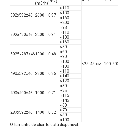
(m2)
(m3/h)
≈110
≈130
592x592x46
2600
0,97
≈160
≈200
≈98
≈110
592x490x46
2200
0,81
≈130
≈160
≈50
≈60
5925x287x46
1300
0,48
≈80
≈100
<25-45pa>
100-200pa
G
≈100
≈110
490x592x46
2300
0,86
≈140
≈170
≈80
≈95
490x490x46
1900
0,71
Para casa
≈115
≈145
≈60
Produtos
≈70
287x592x46
1400
0,52
≈80
≈100
Vídeos
O tamanho do cliente está disponível.