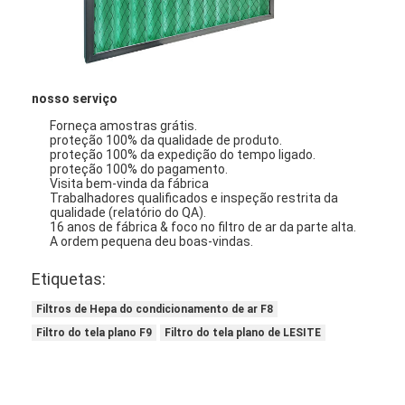
Máquina de rebitação automática
Máquina de rebitação semi automática
Soldador do quadro
nosso serviço
Forneça amostras grátis.
Filtros de Hepa do condicionamento de ar
proteção 100% da qualidade de produto.
proteção 100% da expedição do tempo ligado.
proteção 100% do pagamento.
filtros do purificador do ar
Visita bem-vinda da fábrica
Trabalhadores qualificados e inspeção restrita da
Filtro de saco de alumínio
qualidade (relatório do QA).
16 anos de fábrica & foco no filtro de ar da parte alta.
A ordem pequena deu boas-vindas.
Filtro de saco da poeira
Etiquetas:
Origâmi que dobra a máquina
Filtros de Hepa do condicionamento de ar F8
máquina de costura ultrassônica
Filtro do tela plano F9
Filtro do tela plano de LESITE
Filtro de ar Máquina de fabricação de quadros