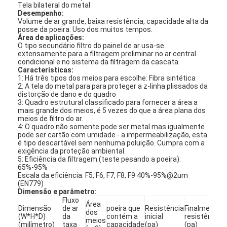
Tela bilateral do metal
Desempenho:
Volume de ar grande, baixa resistência, capacidade alta da
posse da poeira. Uso dos muitos tempos.
Área de aplicações:
O tipo secundário filtro do painel de ar usa-se
extensamente para a filtragem preliminar no ar central
condicional e no sistema da filtragem da cascata.
Características:
1: Há três tipos dos meios para escolhe: Fibra sintética
2: A tela do metal para para proteger a z-linha plissados da
distorção de dano e do quadro
3: Quadro estrutural classificado para fornecer a área a
mais grande dos meios, é 5 vezes do que a área plana dos
meios de filtro do ar.
4: O quadro não somente pode ser metal mas igualmente
pode ser cartão com umidade - a impermeabilização, esta
é tipo descartável sem nenhuma poluição. Cumpra com a
exigência da proteção ambiental.
5: Eficiência da filtragem (teste pesando a poeira):
65%-95%
Escala da eficiência: F5, F6, F7, F8, F9 40%-95%@2um
(EN779)
Dimensão e parâmetro:
Fluxo
Área
Dimensão
de ar
poeira que
Resistência
Finalmente
dos
(W*H*D)
da
contém a
inicial
resistência
E
meios
(milímetro)
taxa
capacidade
(pa)
(pa)