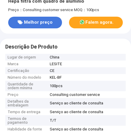
Hepa filtra com quadro de alumínio
Preço：Consulting customer service
MOQ：100pcs
Melhor preço
Falem agora.
Descrição De Produto
Lugar de origem
China
Marca
LESITE
Certificação
CE
Número do modelo
KEL-BF
Quantidade de
100pcs
ordem mínima
Preço
Consulting customer service
Detalhes da
Serviço ao cliente de consulta
embalagem
Tempo de entrega
Serviço ao cliente de consulta
Termos de
T/T
pagamento
Habilidade da fonte
Serviço ao cliente de consulta