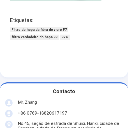
Sobre nós
Visita à fábrica
Etiquetas:
Filtro do hepa da fibra de vidro F7
Controle de qualidade
filtro verdadeiro do hepa 99
97%
Contacte-nos
Notícias
Falem agora.
Contacto
Filtro de ar que faz a máquina
Mr. Zhang
Máquina da fabricação do filtro de ar
+86 0769-18820617197
Filtro do bolso que faz a máquina
No.45, seção de estrada de Shuixi, Hanxi, cidade de