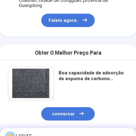
Chashan, cidade de Dongguan, província de
Máquina de rebitação automática
Guangdong
Máquina de rebitação semi automática
Falem agora.
Soldador do quadro
Filtros de Hepa do condicionamento de ar
Obter O Melhor Preço Para
filtros do purificador do ar
Filtro de saco de alumínio
Boa capacidade de adsorção
de espuma de carbono
Filtro de saco da poeira
ativado granular de alto teor
de carbono
Origâmi que dobra a máquina
máquina de costura ultrassônica
conversar
Filtro de ar Máquina de fabricação de quadros