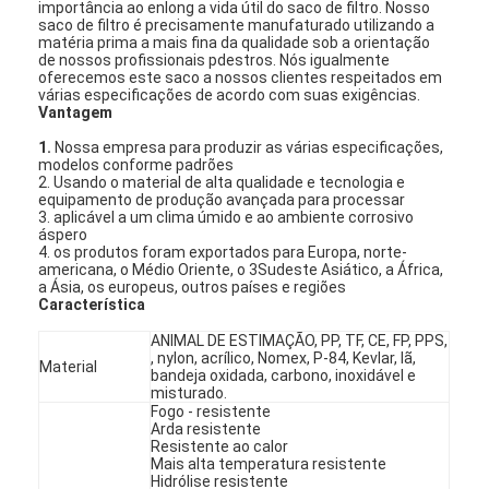
importância ao enlong a vida útil do saco de filtro. Nosso
saco de filtro é precisamente manufaturado utilizando a
matéria prima a mais fina da qualidade sob a orientação
de nossos profissionais pdestros. Nós igualmente
oferecemos este saco a nossos clientes respeitados em
várias especificações de acordo com suas exigências.
Vantagem
1.
Nossa empresa para produzir as várias especificações,
modelos conforme padrões
2. Usando o material de alta qualidade e tecnologia e
equipamento de produção avançada para processar
3. aplicável a um clima úmido e ao ambiente corrosivo
áspero
4. os produtos foram exportados para Europa, norte-
americana, o Médio Oriente, o 3Sudeste Asiático, a África,
a Ásia, os europeus, outros países e regiões
Característica
ANIMAL DE ESTIMAÇÃO, PP, TF, CE, FP, PPS,
, nylon, acrílico, Nomex, P-84, Kevlar, lã,
Material
bandeja oxidada, carbono, inoxidável e
misturado.
Fogo - resistente
Arda resistente
Resistente ao calor
Mais alta temperatura resistente
Hidrólise resistente