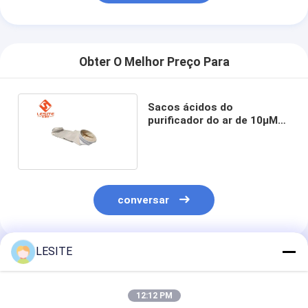
Filtro de saco de Hepa
Obter O Melhor Preço Para
Sacos ácidos do
purificador do ar de 10µM
Anti Alkali Anti para a
poeira resistente ao calor
conversar
LESITE
Produtos Recomendados
12:12 PM