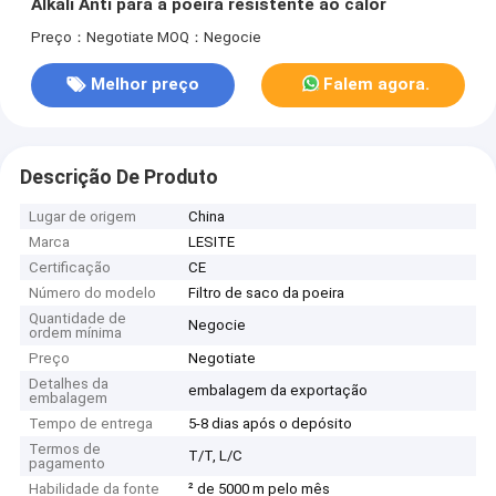
Alkali Anti para a poeira resistente ao calor
Preço：Negotiate
MOQ：Negocie
Melhor preço
Falem agora.
Descrição De Produto
Lugar de origem
China
Marca
LESITE
Certificação
CE
Número do modelo
Filtro de saco da poeira
Quantidade de
Negocie
ordem mínima
Preço
Negotiate
Detalhes da
embalagem da exportação
embalagem
Tempo de entrega
5-8 dias após o depósito
Termos de
T/T, L/C
pagamento
Habilidade da fonte
² de 5000 m pelo mês