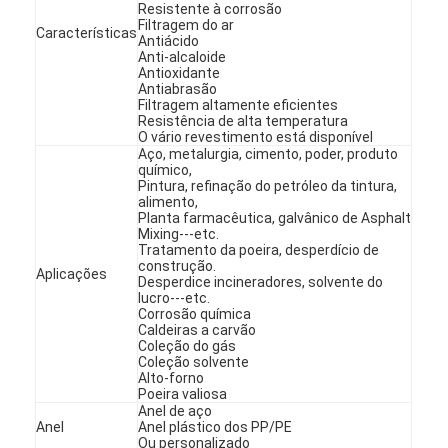
Resistente à corrosão
Filtragem do ar
Características
Antiácido
Anti-alcaloide
Antioxidante
Antiabrasão
Filtragem altamente eficientes
Resistência de alta temperatura
O vário revestimento está disponível
Aço, metalurgia, cimento, poder, produto
químico,
Pintura, refinação do petróleo da tintura,
alimento,
Planta farmacêutica, galvânico de Asphalt
Mixing---etc.
Tratamento da poeira, desperdício de
construção.
Aplicações
Desperdice incineradores, solvente do
lucro---etc.
Corrosão química
Caldeiras a carvão
Para casa
Coleção do gás
Coleção solvente
Produtos
Alto-forno
Poeira valiosa
Anel de aço
Vídeos
Anel
Anel plástico dos PP/PE
Ou personalizado