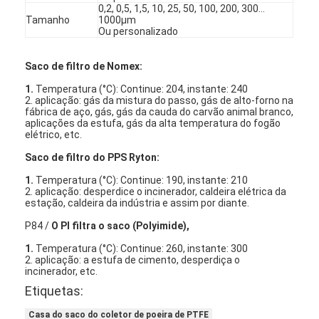
0,2, 0,5, 1,5, 10, 25, 50, 100, 200, 300…
Sobre nós
Tamanho
1000µm
Ou personalizado
Visita à fábrica
Saco de filtro de Nomex:
Controle de qualidade
1.
Temperatura (°C): Continue: 204, instante: 240
2. aplicação: gás da mistura do passo, gás de alto-forno na
Contacte-nos
fábrica de aço, gás, gás da cauda do carvão animal branco,
aplicações da estufa, gás da alta temperatura do fogão
elétrico, etc.
Notícias
Saco de filtro do PPS Ryton:
Falem agora.
1.
Temperatura (°C): Continue: 190, instante: 210
2. aplicação: desperdice o incinerador, caldeira elétrica da
estação, caldeira da indústria e assim por diante.
P84 /
O PI filtra o saco (Polyimide),
Filtro de ar que faz a máquina
1.
Temperatura (°C): Continue: 260, instante: 300
2. aplicação: a estufa de cimento, desperdiça o
Máquina da fabricação do filtro de ar
incinerador, etc.
Etiquetas:
Filtro do bolso que faz a máquina
Casa do saco do coletor de poeira de PTFE