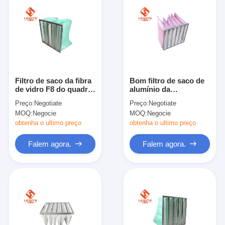
Filtro de saco da fibra
Bom filtro de saco de
de vidro F8 do quadro
alumínio da
da liga de alumínio do
permeabilidade F8 do
Preço:
Negotiate
Preço:
Negotiate
uso do hospital para a
ar para não a sala da
MOQ:
Negocie
MOQ:
Negocie
C.A.
poeira
obtenha o ultimo preço
obtenha o ultimo preço
Falem agora.
Falem agora.
Para casa
Produtos
Vídeos