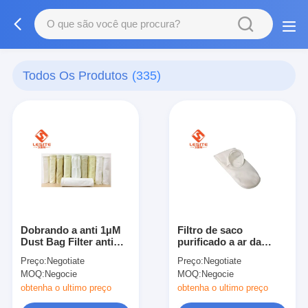
Todos Os Produtos
(335)
Dobrando a anti 1µM
Filtro de saco
Dust Bag Filter anti
purificado a ar da
abrasão estática da
poeira de 2.1mm, saco
Preço:
Negotiate
Preço:
Negotiate
resistência
do coletor de poeira
MOQ:
Negocie
MOQ:
Negocie
de 5 mícrons
obtenha o ultimo preço
obtenha o ultimo preço