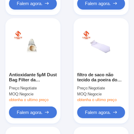
Falem agora.
Falem agora.
Antioxidante 5µM Dust
filtro de saco não
Bag Filter da
tecido da poeira do
resistência de
poliéster de 1.9mm,
Preço:
Negotiate
Preço:
Negotiate
corrosão, coletor de
sacos de filtro de alta
MOQ:
Negocie
MOQ:
Negocie
poeira do filtro de
temperatura
saco
obtenha o ultimo preço
obtenha o ultimo preço
Falem agora.
Falem agora.