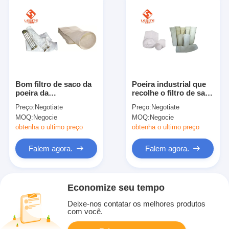
Bom filtro de saco da
Poeira industrial que
poeira da
recolhe o filtro de saco
permeabilidade 2mm
da poeira de 95%, filtro
Preço:
Negotiate
Preço:
Negotiate
do ar, sacos de filtro
de um Hepa de 0,1
MOQ:
Negocie
MOQ:
Negocie
de Baghouse brancos
mícrons
obtenha o ultimo preço
obtenha o ultimo preço
Falem agora.
Falem agora.
Economize seu tempo
Deixe-nos contatar os melhores produtos
com você.