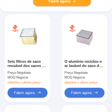
Falem agora.
Seis filtros de saco
O alumínio reciclou o
reusável dos sacos F9,
ar lavável do saco do
filtro de ar de 0,1
bolso H14 filtra a cor
Preço:
Negotiate
Preço:
Negotiate
mícrons para o
cor-de-rosa
MOQ:
Negocie
MOQ:
Negocie
sistema da condição
do ar
obtenha o ultimo preço
obtenha o ultimo preço
Falem agora.
Falem agora.