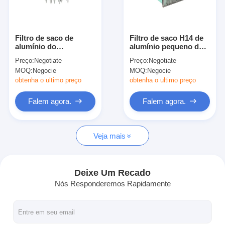
Sobre nós
Visita à fábrica
Filtro de saco de
Filtro de saco H14 de
alumínio do
alumínio pequeno da
Controle de qualidade
Hygroscopicity H11 da
fibra de vidro 21mm da
Preço:
Negotiate
Preço:
Negotiate
resistência química
resistência, filtro de ar
MOQ:
Negocie
MOQ:
Negocie
baixo
do bolso
Contacte-nos
obtenha o ultimo preço
obtenha o ultimo preço
Notícias
Falem agora.
Falem agora.
Falem agora.
Veja mais
Filtro de ar que faz a máquina
Deixe Um Recado
Nós Responderemos Rapidamente
Máquina da fabricação do filtro de ar
Filtro do bolso que faz a máquina